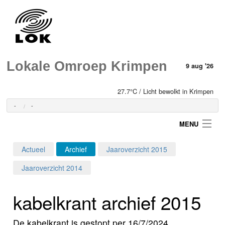
Lokale Omroep Krimpen
9 aug '26
27.7°C / Licht bewolkt in Krimpen
-
-
MENU
Actueel
Archief
Jaaroverzicht 2015
Login
Jaaroverzicht 2014
Home
kabelkrant archief 2015
Programma's
De kabelkrant is gestopt per 16/7/2024