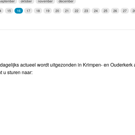
september
oktober
november
december
Weerman
4
15
16
17
18
19
20
21
22
23
24
25
26
27
2
Over Krimpen a/d IJssel
 dagelijks actueel wordt uitgezonden in Krimpen- en Ouderkerk
t u sturen naar: