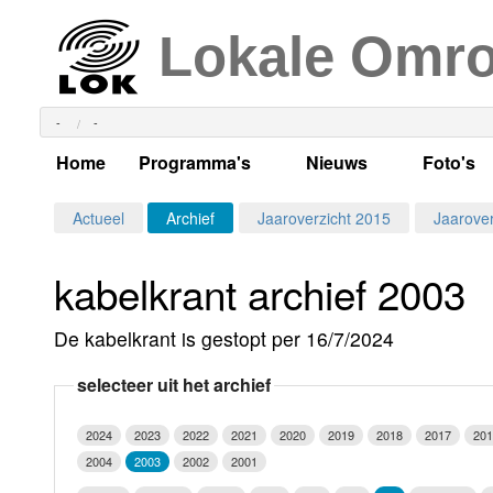
Lokale Omr
-
-
Home
Programma's
Nieuws
Foto's
Alle dagen
Actueel Lokaal Nieuw
Algeme
Actueel
Archief
Jaaroverzicht 2015
Jaarover
Weekschema
LOK nieuws
Evenem
kabelkrant archief 2003
Per dag
Kabelkrant
Progra
Maandag
De kabelkrant is gestopt per 16/7/2024
Alle programma's
Columns
Smoele
Dinsdag
selecteer uit het archief
Uitzending gemist?
RSS feed
Woensdag
2024
2023
2022
2021
2020
2019
2018
2017
201
Luister LOK Live
Donderdag
2004
2003
2002
2001