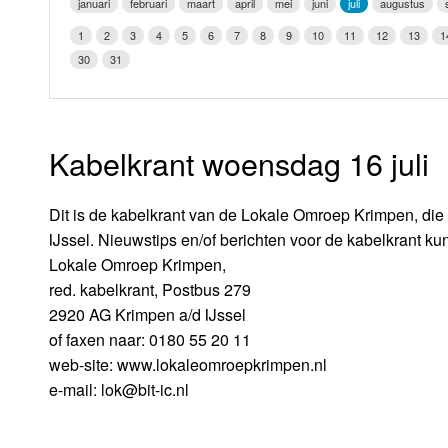
januari
februari
maart
april
mei
juni
juli
augustus
LOK schijf
Vrijdag
1
2
3
4
5
6
7
8
9
10
11
12
13
1
Oude LOK programma's
30
31
Zaterdag
Zondag
Kabelkrant woensdag 16 juli
Dit is de kabelkrant van de Lokale Omroep Krimpen, die
IJssel. Nieuwstips en/of berichten voor de kabelkrant kun
Lokale Omroep Krimpen,
red. kabelkrant, Postbus 279
2920 AG Krimpen a/d IJssel
of faxen naar: 0180 55 20 11
web-site: www.lokaleomroepkrimpen.nl
e-mail: lok@bit-ic.nl