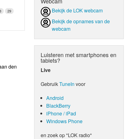
Webcam
Bekijk de LOK webcam
8
29
Bekijk de opnames van de
webcam
Luisteren met smartphones en
tablets?
 aan den
Live
Gebruik
TuneIn
voor
Android
BlackBerry
iPhone / iPad
Windows Phone
en zoek op "LOK radio"