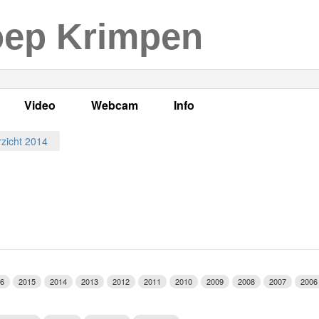
oep Krimpen
Video
Webcam
Info
s
en
LOK TV
Live webcam
Adres, telefoonnummer en
zicht 2014
enten
LOK TV live
Opnames webcam
Adverteren
mma's
Video Krimpen aan den IJssel
Persberichten
nboek
Bestuur
Vacatures
6
2015
2014
2013
2012
2011
2010
2009
2008
2007
2006
Programmabeleid Bepalen