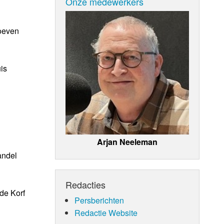
Onze medewerkers
hoeven
is
Arjan Neeleman
andel
Redacties
de Korf
Persberichten
Redactie Website