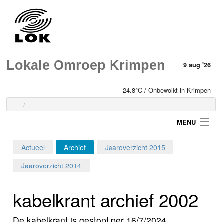
Lokale Omroep Krimpen
9 aug '26
24.8°C / Onbewolkt in Krimpen
-
-
MENU
Actueel
Archief
Jaaroverzicht 2015
Login
Jaaroverzicht 2014
Home
kabelkrant archief 2002
Programma's
De kabelkrant is gestopt per 16/7/2024