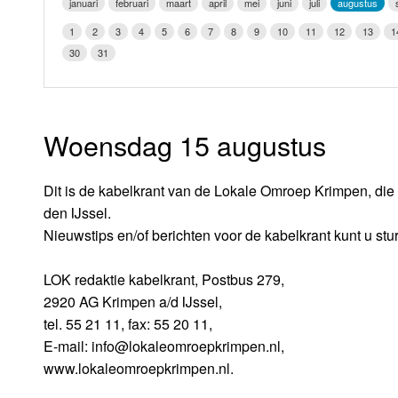
januari
februari
maart
april
mei
juni
juli
augustus
LOK schijf
Vrijdag
1
2
3
4
5
6
7
8
9
10
11
12
13
1
Oude LOK programma's
30
31
Zaterdag
Zondag
Woensdag 15 augustus
Dit is de kabelkrant van de Lokale Omroep Krimpen, die 
den IJssel.
Nieuwstips en/of berichten voor de kabelkrant kunt u stu
LOK redaktie kabelkrant, Postbus 279,
2920 AG Krimpen a/d IJssel,
tel. 55 21 11, fax: 55 20 11,
E-mail: info@lokaleomroepkrimpen.nl,
www.lokaleomroepkrimpen.nl.