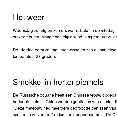
Het weer
Woensdag zonnig en zomers warm. Later in de middag ne
onweersbuien. Matige oostelijke wind, temperatuur 28 gra
Donderdag eerst zonnig, later wisselen zon en stapelwolk
temperatuur 23 graden.
Smokkel in hertenpiemels
De Russische douane heeft een Chinese vrouw opgepakt
hertenpiemels. In China worden genitaliën van allerlei
"Deze mevrouw had meerdere gedroogde penissen van edel
spullen te vervoeren," aldus een douanebeambte. De Ch