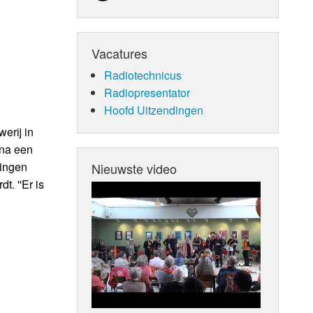
Vacatures
Radiotechnicus
Radiopresentator
Hoofd Uitzendingen
erij in
 na een
gingen
Nieuwste video
t. ''Er is