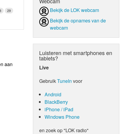
Webcam
Bekijk de LOK webcam
8
29
Bekijk de opnames van de
webcam
Luisteren met smartphones en
tablets?
en aan
Live
Gebruik
TuneIn
voor
Android
BlackBerry
iPhone / iPad
Windows Phone
en zoek op "LOK radio"