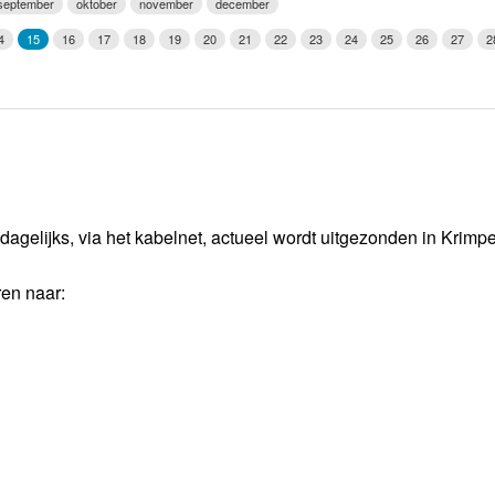
september
oktober
november
december
Weerman
4
15
16
17
18
19
20
21
22
23
24
25
26
27
2
Over Krimpen a/d IJssel
dagelijks, via het kabelnet, actueel wordt uitgezonden in Krimp
ren naar: