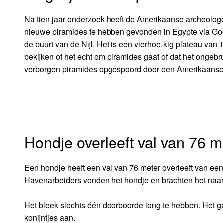
Na tien jaar onderzoek heeft de Amerikaanse archeologe
nieuwe piramides te hebben gevonden in Egypte via Goog
de buurt van de Nijl. Het is een vierhoe-kig plateau van
bekijken of het echt om piramides gaat of dat het ongebru
verborgen piramides opgespoord door een Amerikaanse
Hondje overleeft val van 76 m
Een hondje heeft een val van 76 meter overleeft van een k
Havenarbeiders vonden het hondje en brachten het naar 
Het bleek slechts één doorboorde long te hebben. Het ga
konijntjes aan.