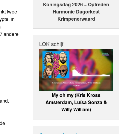
Koningsdag 2026 ~ Optreden
nkt twee
Harmonie Dagorkest
Krimpenerwaard
pte, in
u
17 andere
LOK schijf
My oh my (Kris Kross
rand.
Amsterdam, Luísa Sonza &
Willy William)
 de