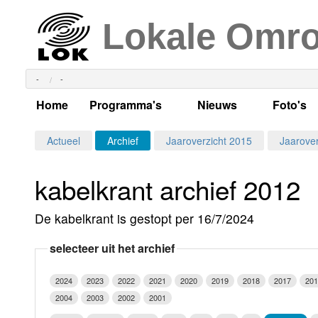
Lokale Omr
-
-
Home
Programma's
Nieuws
Foto's
Alle dagen
Actueel Lokaal Nieuw
Algeme
Actueel
Archief
Jaaroverzicht 2015
Jaarover
Weekschema
LOK nieuws
Evenem
kabelkrant archief 2012
Per dag
Kabelkrant
Progra
Maandag
De kabelkrant is gestopt per 16/7/2024
Alle programma's
Columns
Smoele
Dinsdag
selecteer uit het archief
Uitzending gemist?
RSS feed
Woensdag
2024
2023
2022
2021
2020
2019
2018
2017
201
Luister LOK Live
Donderdag
2004
2003
2002
2001