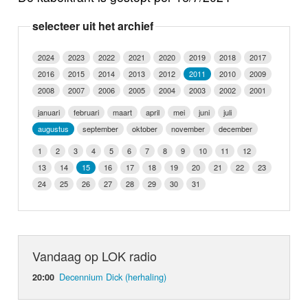
Nieuws
selecteer uit het archief
Foto's
2024
2023
2022
2021
2020
2019
2018
2017
2016
2015
2014
2013
2012
2011
2010
2009
Video
2008
2007
2006
2005
2004
2003
2002
2001
Webcam
januari
februari
maart
april
mei
juni
juli
augustus
september
oktober
november
december
Info
1
2
3
4
5
6
7
8
9
10
11
12
13
14
15
16
17
18
19
20
21
22
23
24
25
26
27
28
29
30
31
Vandaag op LOK radio
Decennium Dick (herhaling)
20:00