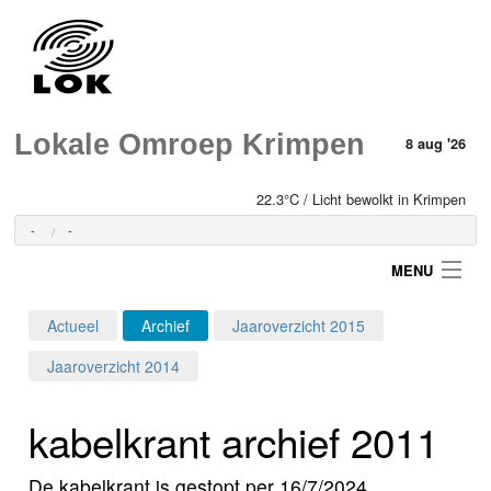
Lokale Omroep Krimpen
8 aug '26
22.3°C / Licht bewolkt in Krimpen
-
-
MENU
Actueel
Archief
Jaaroverzicht 2015
Login
Jaaroverzicht 2014
Home
kabelkrant archief 2011
Programma's
De kabelkrant is gestopt per 16/7/2024