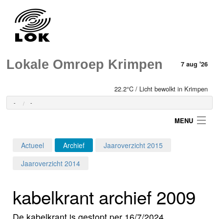
Lokale Omroep Krimpen
7 aug '26
22.2°C / Licht bewolkt in Krimpen
-
-
MENU
Actueel
Archief
Jaaroverzicht 2015
Login
Jaaroverzicht 2014
Home
kabelkrant archief 2009
Programma's
De kabelkrant is gestopt per 16/7/2024