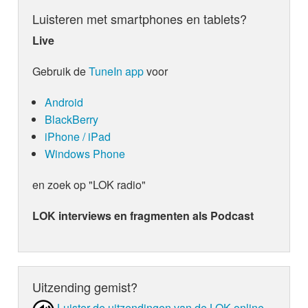
Luisteren met smartphones en tablets?
Live
Gebruik de
TuneIn app
voor
Android
BlackBerry
iPhone / iPad
Windows Phone
en zoek op "LOK radio"
LOK interviews en fragmenten als Podcast
Uitzending gemist?
Luister de uit­zen­din­gen van de LOK online