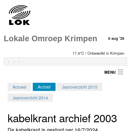
Lokale Omroep Krimpen
6 aug '26
17.4°C / Onbewolkt in Krimpen
-
-
MENU
Actueel
Archief
Jaaroverzicht 2015
Login
Jaaroverzicht 2014
Home
kabelkrant archief 2003
Programma's
De kabelkrant is gestopt per 16/7/2024