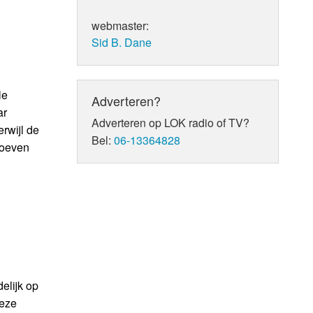
webmaster:
Sid B. Dane
le
Adverteren?
ar
Adverteren op LOK radio of TV?
rwijl de
Bel:
06-13364828
hoeven
elijk op
deze