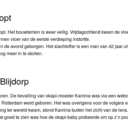
opt
opt. Het bouwterrein is weer veilig. Vrijdagochtend kwam de vlo
en vloer van de eerste verdieping instortte.
 de avond geborgen. Het slachtoffer is een man van 42 jaar ui
g meer in te storten.
Blijdorp
boren. De bevalling van okapi-moeder Kamina was via een web
in Rotterdam werd geboren. Het was overigens voor de volgers 
ong ter wereld kwam, stond Kamina buiten het zicht van de lens.
t goed te zien was hoe de okapi-baby probeerde om op z’n poo