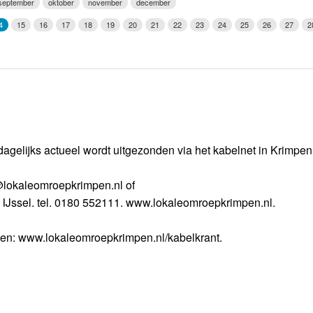
september
oktober
november
december
Weerman
4
15
16
17
18
19
20
21
22
23
24
25
26
27
2
Over Krimpen a/d IJssel
dagelijks actueel wordt uitgezonden via het kabelnet in Krimpe
o@lokaleomroepkrimpen.nl of
 IJssel. tel. 0180 552111. www.lokaleomroepkrimpen.nl.
gen: www.lokaleomroepkrimpen.nl/kabelkrant.