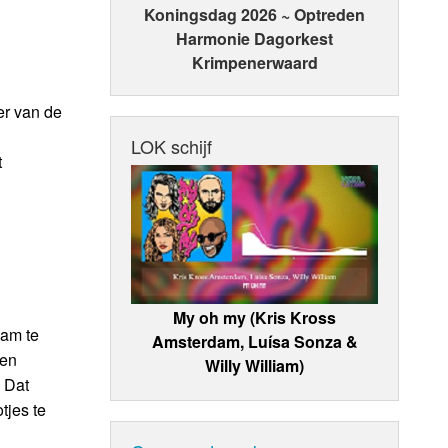
Koningsdag 2026 ~ Optreden
Harmonie Dagorkest
Krimpenerwaard
er van de
LOK schijf
t
My oh my (Kris Kross
cam te
Amsterdam, Luísa Sonza &
een
Willy William)
 Dat
tjes te