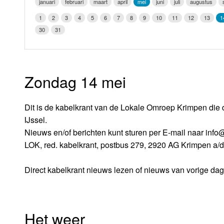
januari
februari
maart
april
mei
juni
juli
augustus
LOK schijf
Vrijdag
1
2
3
4
5
6
7
8
9
10
11
12
13
1
Oude LOK programma's
30
31
Zaterdag
Zondag
Zondag 14 mei
Dit is de kabelkrant van de Lokale Omroep Krimpen die 
IJssel.
Nieuws en/of berichten kunt sturen per E-mail naar inf
LOK, red. kabelkrant, postbus 279, 2920 AG Krimpen a/d
Direct kabelkrant nieuws lezen of nieuws van vorige da
Het weer