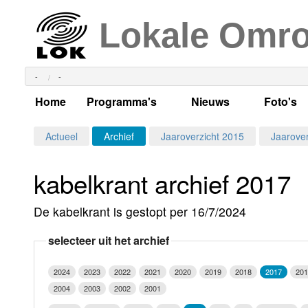
Lokale Omr
-
-
Home
Programma's
Nieuws
Foto's
Alle dagen
Actueel Lokaal Nieuw
Algeme
Actueel
Archief
Jaaroverzicht 2015
Jaarover
Weekschema
LOK nieuws
Evenem
kabelkrant archief 2017
Per dag
Kabelkrant
Progra
Maandag
De kabelkrant is gestopt per 16/7/2024
Alle programma's
Columns
Smoele
Dinsdag
selecteer uit het archief
Uitzending gemist?
RSS feed
Woensdag
2024
2023
2022
2021
2020
2019
2018
2017
201
Luister LOK Live
Donderdag
2004
2003
2002
2001