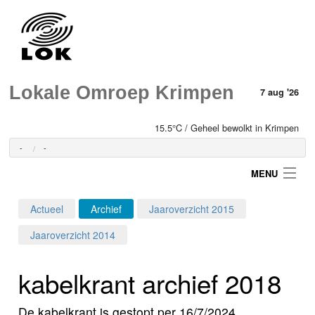
Lokale Omroep Krimpen
7 aug '26
15.5°C / Geheel bewolkt in Krimpen
-
-
MENU
Actueel
Archief
Jaaroverzicht 2015
Login
Jaaroverzicht 2014
Home
kabelkrant archief 2018
Programma's
De kabelkrant is gestopt per 16/7/2024