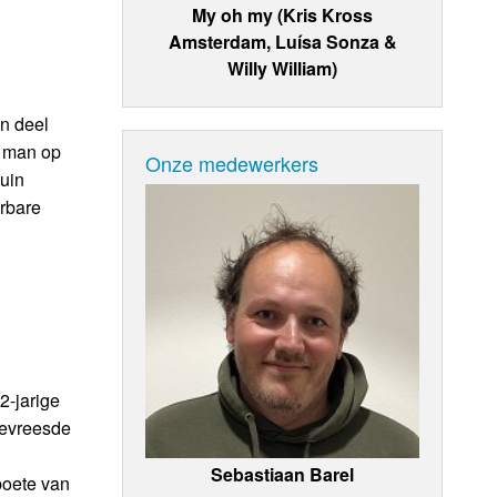
My oh my (Kris Kross
Amsterdam, Luísa Sonza &
Willy William)
n deel
n man op
Onze medewerkers
uin
erbare
2-jarige
 gevreesde
Sebastiaan Barel
boete van