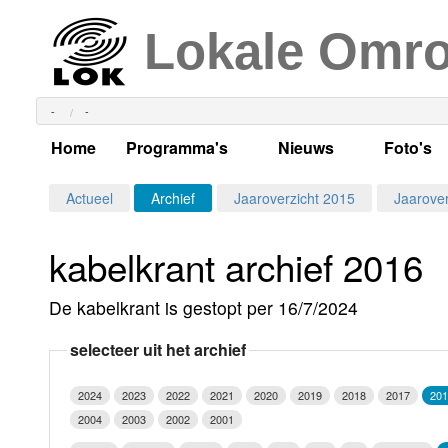
Lokale Omr
-
-
Home
Programma's
Nieuws
Foto's
Alle dagen
Actueel Lokaal Nieuw
Algeme
Actueel
Archief
Jaaroverzicht 2015
Jaarover
Weekschema
LOK nieuws
Evenem
kabelkrant archief 2016
Per dag
Kabelkrant
Progra
Maandag
De kabelkrant is gestopt per 16/7/2024
Alle programma's
Columns
Smoele
Dinsdag
selecteer uit het archief
Uitzending gemist?
RSS feed
Woensdag
2024
2023
2022
2021
2020
2019
2018
2017
201
Luister LOK Live
Donderdag
2004
2003
2002
2001