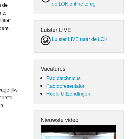
de LOK online terug
n de
 te
iteit
dere
Luister LIVE
Luister LIVE naar de LOK
Vacatures
Radiotechnicus
Radiopresentator
agelijks
Hoofd Uitzendingen
herstel
jn
Nieuwste video