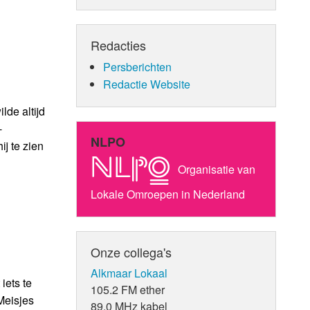
Redacties
Persberichten
Redactie Website
lde altijd
-
NLPO
j te zien
Organisatie van
Lokale Omroepen in Nederland
Onze collega's
Alkmaar Lokaal
iets te
105.2 FM ether
Meisjes
89.0 MHz kabel