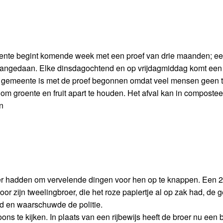
eente begint komende week met een proef van drie maanden; ee
aangedaan. Elke dinsdagochtend en op vrijdagmiddag komt ee
 De gemeente is met de proef begonnen omdat veel mensen geen t
m groente en fruit apart te houden. Het afval kan in composte
n
r hadden om vervelende dingen voor hen op te knappen. Een 2
oor zijn tweelingbroer, die het roze papiertje al op zak had, de
aad en waarschuwde de politie.
ns te kijken. In plaats van een rijbewijs heeft de broer nu een 