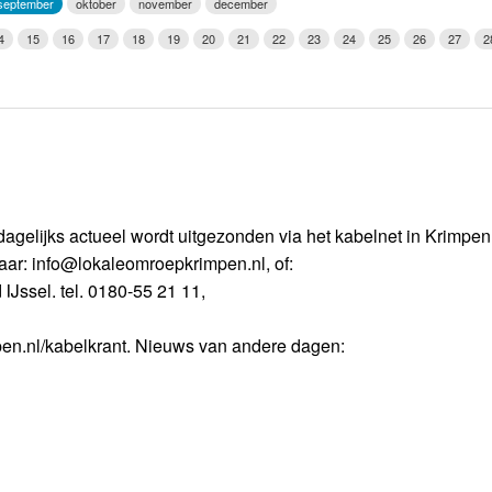
september
oktober
november
december
Weerman
4
15
16
17
18
19
20
21
22
23
24
25
26
27
2
Over Krimpen a/d IJssel
dagelijks actueel wordt uitgezonden via het kabelnet in Krimpe
naar: info@lokaleomroepkrimpen.nl, of:
IJssel. tel. 0180-55 21 11,
en.nl/kabelkrant. Nieuws van andere dagen: