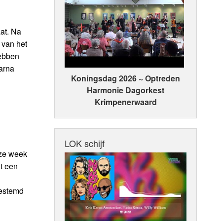
at. Na
 van het
hebben
aarna
Koningsdag 2026 ~ Optreden
Harmonie Dagorkest
Krimpenerwaard
LOK schijf
eze week
t een
bestemd