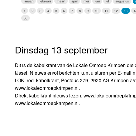
januari
februari
maart
april
mei
juni
juli
augustus
LOK schijf
Vrijdag
1
2
3
4
5
6
7
8
9
10
11
12
13
1
Oude LOK programma's
30
Zaterdag
Zondag
Dinsdag 13 september
Dit is de kabelkrant van de Lokale Omroep Krimpen die 
IJssel. Nieuws en/of berichten kunt u sturen per E-mail 
LOK, red. kabelkrant, Postbus 279, 2920 AG Krimpen a/d 
www.lokaleomroepkrimpen.nl.
Direkt kabelkrant nieuws lezen: www.lokaleomroepkrimp
www.lokaleomroepkrimpen.nl.