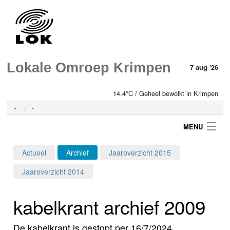
Lokale Omroep Krimpen
7 aug '26
14.4°C / Geheel bewolkt in Krimpen
-
-
MENU
Actueel
Archief
Jaaroverzicht 2015
Login
Jaaroverzicht 2014
Home
kabelkrant archief 2009
Programma's
De kabelkrant is gestopt per 16/7/2024