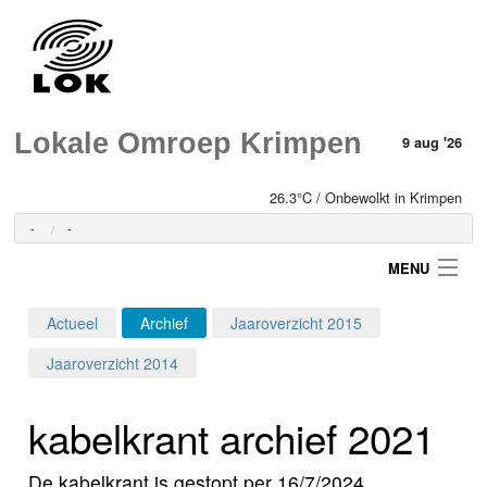
Lokale Omroep Krimpen
9 aug '26
26.3°C / Onbewolkt in Krimpen
-
-
MENU
Actueel
Archief
Jaaroverzicht 2015
Login
Jaaroverzicht 2014
Home
kabelkrant archief 2021
Programma's
De kabelkrant is gestopt per 16/7/2024