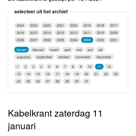
Nieuws
selecteer uit het archief
Foto's
2024
2023
2022
2021
2020
2019
2018
2017
2016
2015
2014
2013
2012
2011
2010
2009
Video
2008
2007
2006
2005
2004
2003
2002
2001
Webcam
januari
februari
maart
april
mei
juni
juli
augustus
september
oktober
november
december
Info
1
2
3
4
5
6
7
8
9
10
11
12
13
14
15
16
17
18
19
20
21
22
23
24
25
26
27
28
29
30
31
Kabelkrant zaterdag 11
januari