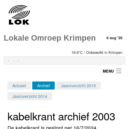
Lokale Omroep Krimpen
6 aug '26
19.6°C / Onbewolkt in Krimpen
-
-
MENU
Actueel
Archief
Jaaroverzicht 2015
Login
Jaaroverzicht 2014
Home
kabelkrant archief 2003
Programma's
De kabelkrant is gestopt per 16/7/2024