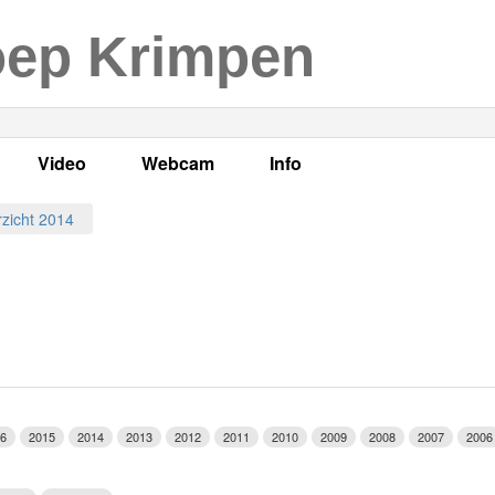
oep Krimpen
Video
Webcam
Info
s
en
LOK TV
Live webcam
Adres, telefoonnummer en
zicht 2014
enten
LOK TV live
Opnames webcam
Adverteren
mma's
Video Krimpen aan den IJssel
Persberichten
nboek
Bestuur
Vacatures
6
2015
2014
2013
2012
2011
2010
2009
2008
2007
2006
Programmabeleid Bepalen