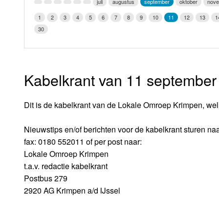
juli
augustus
september
oktober
nov
LOK schijf
Vrijdag
1
2
3
4
5
6
7
8
9
10
11
12
13
1
Oude LOK programma's
30
Zaterdag
Zondag
Kabelkrant van 11 september
Dit is de kabelkrant van de Lokale Omroep Krimpen, wel
Nieuwstips en/of berichten voor de kabelkrant sturen naa
fax: 0180 552011 of per post naar:
Lokale Omroep Krimpen
t.a.v. redactie kabelkrant
Postbus 279
2920 AG Krimpen a/d IJssel