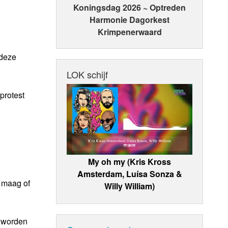
Koningsdag 2026 ~ Optreden
Harmonie Dagorkest
Krimpenerwaard
 deze
LOK schijf
protest
My oh my (Kris Kross
Amsterdam, Luísa Sonza &
e maag of
Willy William)
M worden