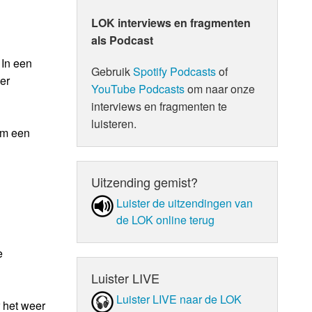
LOK interviews en fragmenten
als Podcast
 In een
Gebruik
Spotify Podcasts
of
er
YouTube Podcasts
om naar onze
interviews en fragmenten te
luisteren.
 om een
Uitzending gemist?
Luister de uit­zen­din­gen van
de LOK online terug
e
Luister LIVE
Luister LIVE naar de LOK
 het weer