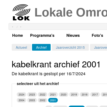
Lokale Omr
-
-
Home
Programma's
Nieuws
Foto's
Alle dagen
Actueel Lokaal Nieuw
Algeme
Actueel
Archief
Jaaroverzicht 2015
Jaarover
Weekschema
LOK nieuws
Evenem
kabelkrant archief 2001
Per dag
Kabelkrant
Progra
Maandag
De kabelkrant is gestopt per 16/7/2024
Alle programma's
Columns
Smoele
Dinsdag
selecteer uit het archief
Uitzending gemist?
RSS feed
Woensdag
2024
2023
2022
2021
2020
2019
2018
2017
201
Luister LOK Live
Donderdag
2004
2003
2002
2001