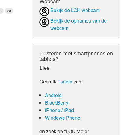
Webcam
Bekijk de LOK webcam
8
29
Bekijk de opnames van de
webcam
Luisteren met smartphones en
tablets?
Live
Gebruik
TuneIn
voor
Android
BlackBerry
iPhone / iPad
Windows Phone
en zoek op "LOK radio"