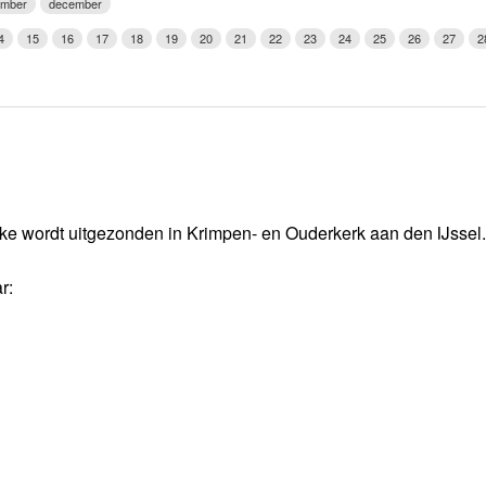
ember
december
Weerman
4
15
16
17
18
19
20
21
22
23
24
25
26
27
2
Over Krimpen a/d IJssel
ke wordt uitgezonden in Krimpen- en Ouderkerk aan den IJssel.
r: