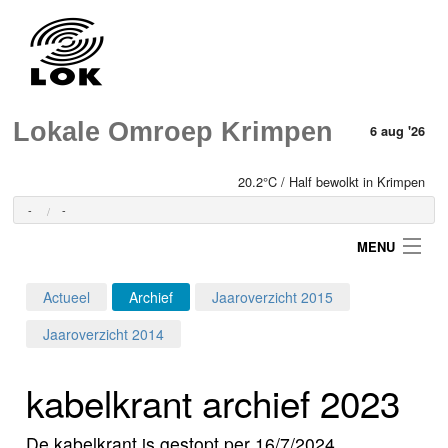
Lokale Omroep Krimpen
6 aug '26
20.2°C / Half bewolkt in Krimpen
-
-
MENU
Actueel
Archief
Jaaroverzicht 2015
Login
Jaaroverzicht 2014
Home
kabelkrant archief 2023
Programma's
De kabelkrant is gestopt per 16/7/2024