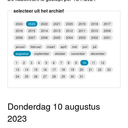
Nieuws
selecteer uit het archief
Foto's
2024
2023
2022
2021
2020
2019
2018
2017
2016
2015
2014
2013
2012
2011
2010
2009
Video
2008
2007
2006
2005
2004
2003
2002
2001
Webcam
januari
februari
maart
april
mei
juni
juli
augustus
september
oktober
november
december
Info
1
2
3
4
5
6
7
8
9
10
11
12
13
14
15
16
17
18
19
20
21
22
23
24
25
26
27
28
29
30
31
Donderdag 10 augustus
2023