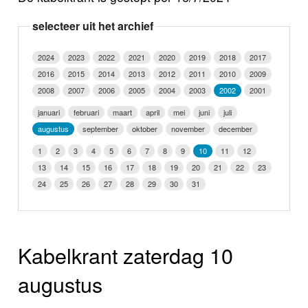
Nieuws
selecteer uit het archief
Foto's
2024
2023
2022
2021
2020
2019
2018
2017
2016
2015
2014
2013
2012
2011
2010
2009
Video
2008
2007
2006
2005
2004
2003
2002
2001
Webcam
januari
februari
maart
april
mei
juni
juli
augustus
september
oktober
november
december
Info
1
2
3
4
5
6
7
8
9
10
11
12
13
14
15
16
17
18
19
20
21
22
23
24
25
26
27
28
29
30
31
Kabelkrant zaterdag 10
augustus