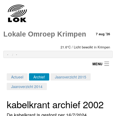
Lokale Omroep Krimpen
7 aug '26
21.6°C / Licht bewolkt in Krimpen
-
-
MENU
Actueel
Archief
Jaaroverzicht 2015
Login
Jaaroverzicht 2014
Home
kabelkrant archief 2002
Programma's
De kabelkrant is gestopt per 16/7/2024