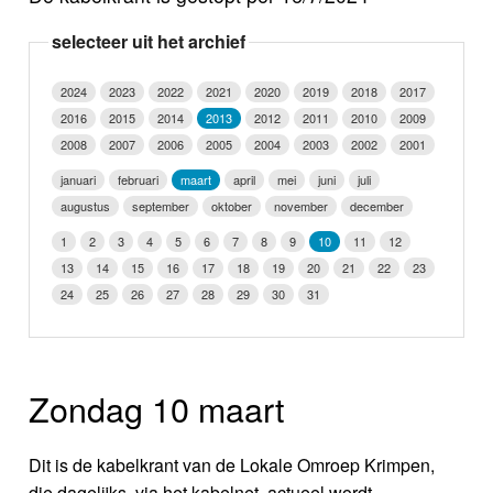
Nieuws
selecteer uit het archief
Foto's
2024
2023
2022
2021
2020
2019
2018
2017
2016
2015
2014
2013
2012
2011
2010
2009
Video
2008
2007
2006
2005
2004
2003
2002
2001
Webcam
januari
februari
maart
april
mei
juni
juli
augustus
september
oktober
november
december
Info
1
2
3
4
5
6
7
8
9
10
11
12
13
14
15
16
17
18
19
20
21
22
23
24
25
26
27
28
29
30
31
Zondag 10 maart
Dit is de kabelkrant van de Lokale Omroep Krimpen,
die dagelijks, via het kabelnet, actueel wordt