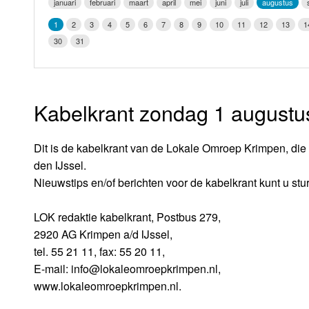
januari
februari
maart
april
mei
juni
juli
augustus
LOK schijf
Vrijdag
1
2
3
4
5
6
7
8
9
10
11
12
13
1
Oude LOK programma's
30
31
Zaterdag
Zondag
Kabelkrant zondag 1 augustu
Dit is de kabelkrant van de Lokale Omroep Krimpen, die 
den IJssel.
Nieuwstips en/of berichten voor de kabelkrant kunt u stu
LOK redaktie kabelkrant, Postbus 279,
2920 AG Krimpen a/d IJssel,
tel. 55 21 11, fax: 55 20 11,
E-mail: info@lokaleomroepkrimpen.nl,
www.lokaleomroepkrimpen.nl.