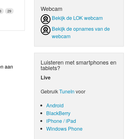
Webcam
8
29
Bekijk de LOK webcam
Bekijk de opnames van de
webcam
Luisteren met smartphones en
en aan
tablets?
Live
Gebruik
TuneIn
voor
Android
BlackBerry
iPhone / iPad
Windows Phone