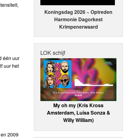
ensiteit,
Koningsdag 2026 ~ Optreden
Harmonie Dagorkest
Krimpenerwaard
LOK schijf
d één uur
f uur het
My oh my (Kris Kross
Amsterdam, Luísa Sonza &
Willy William)
8 en 2009