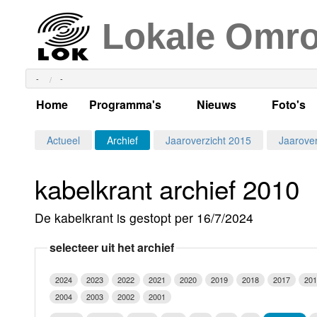
Lokale Omr
-
-
Home
Programma's
Nieuws
Foto's
Alle dagen
Actueel Lokaal Nieuw
Algeme
Actueel
Archief
Jaaroverzicht 2015
Jaarover
Weekschema
LOK nieuws
Evenem
kabelkrant archief 2010
Per dag
Kabelkrant
Progra
Maandag
De kabelkrant is gestopt per 16/7/2024
Alle programma's
Columns
Smoele
Dinsdag
selecteer uit het archief
Uitzending gemist?
RSS feed
Woensdag
2024
2023
2022
2021
2020
2019
2018
2017
201
Luister LOK Live
Donderdag
2004
2003
2002
2001