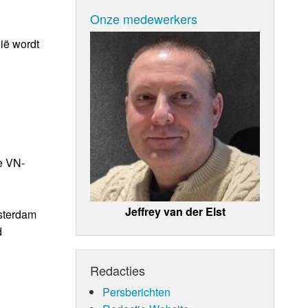
Onze medewerkers
ië wordt
e VN-
Jeffrey van der Elst
msterdam
d
Redacties
Persberichten