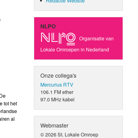
Redactie Website
6
NLPO
Organisatie van
Lokale Omroepen in Nederland
Onze collega's
Mercurius RTV
106.1 FM ether
 De
97.0 MHz kabel
 tot het
erlandse
iren al
Webmaster
© 2026 St. Lokale Omroep