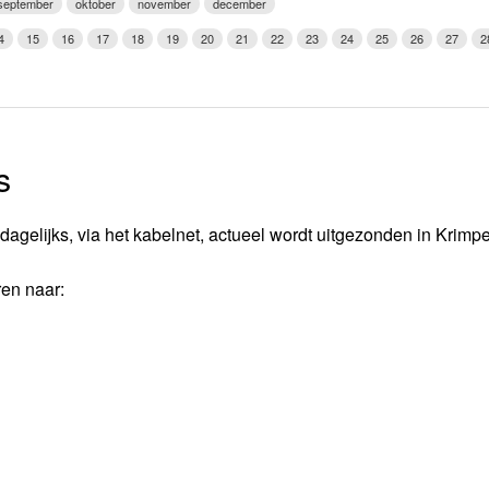
september
oktober
november
december
Weerman
4
15
16
17
18
19
20
21
22
23
24
25
26
27
2
Over Krimpen a/d IJssel
s
dagelijks, via het kabelnet, actueel wordt uitgezonden in Krimp
ren naar: