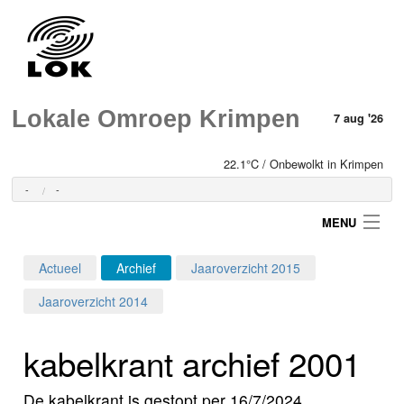
Lokale Omroep Krimpen
7 aug '26
22.1°C / Onbewolkt in Krimpen
-
-
MENU
Actueel
Archief
Jaaroverzicht 2015
Login
Jaaroverzicht 2014
Home
kabelkrant archief 2001
Programma's
De kabelkrant is gestopt per 16/7/2024