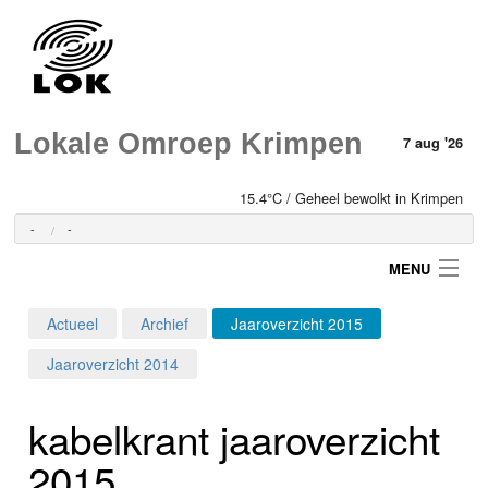
Lokale Omroep Krimpen
7 aug '26
15.4°C / Geheel bewolkt in Krimpen
-
-
MENU
Actueel
Archief
Jaaroverzicht 2015
Login
Jaaroverzicht 2014
Home
kabelkrant jaaroverzicht
Programma's
2015