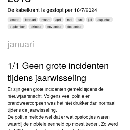
Nieuws
De kabelkrant is gestopt per 16/7/2024
Foto's
januari
februari
maart
april
mei
juni
juli
augustus
september
oktober
november
december
Video
januari
Webcam
Info
1/1 Geen grote incidenten
tijdens jaarwisseling
Er zijn geen grote incidenten gemeld tijdens de
nieuwjaarsnacht. Volgens veel politie en
brandweercorpsen was het niet drukker dan normaal
tijdens de jaarwisseling.
De politie meldde wel dat er wat opstootjes waren
waarbij de mobiele eenheid op moest treden. Zo werd