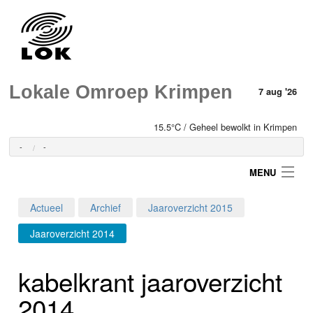
Lokale Omroep Krimpen
7 aug '26
15.5°C / Geheel bewolkt in Krimpen
-
-
MENU
Actueel
Archief
Jaaroverzicht 2015
Login
Jaaroverzicht 2014
Home
kabelkrant jaaroverzicht
Programma's
2014