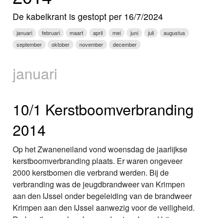
Nieuws
De kabelkrant is gestopt per 16/7/2024
Foto's
januari
februari
maart
april
mei
juni
juli
augustus
september
oktober
november
december
Video
januari
Webcam
Info
10/1 Kerstboomverbranding
2014
Op het Zwaneneiland vond woensdag de jaarlijkse
kerstboomverbranding plaats. Er waren ongeveer
2000 kerstbomen die verbrand werden. Bij de
verbranding was de jeugdbrandweer van Krimpen
aan den IJssel onder begeleiding van de brandweer
Krimpen aan den IJssel aanwezig voor de veiligheid.