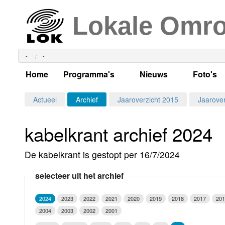
Lokale Omr
-
-
Home
Programma's
Nieuws
Foto's
Alle dagen
Actueel Lokaal Nieuw
Algeme
Actueel
Archief
Jaaroverzicht 2015
Jaarover
Weekschema
LOK nieuws
Evenem
kabelkrant archief 2024
Per dag
Kabelkrant
Progra
Maandag
De kabelkrant is gestopt per 16/7/2024
Alle programma's
Columns
Smoele
Dinsdag
selecteer uit het archief
Uitzending gemist?
RSS feed
Woensdag
2024
2023
2022
2021
2020
2019
2018
2017
201
Luister LOK Live
Donderdag
2004
2003
2002
2001