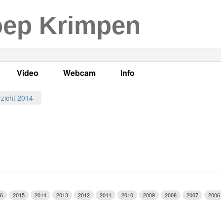
oep Krimpen
Video
Webcam
Info
s
en
LOK TV
Live webcam
Adres, telefoonnummer en
zicht 2014
enten
LOK TV live
Opnames webcam
Adverteren
mma's
Video Krimpen aan den IJssel
Persberichten
nboek
Bestuur
Vacatures
6
2015
2014
2013
2012
2011
2010
2009
2008
2007
2006
Programmabeleid Bepalen