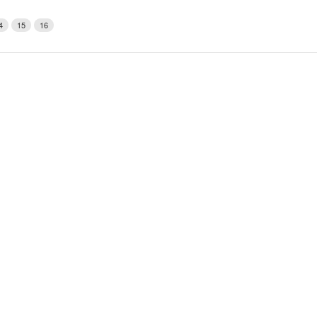
Weerman
4
15
16
Over Krimpen a/d IJssel