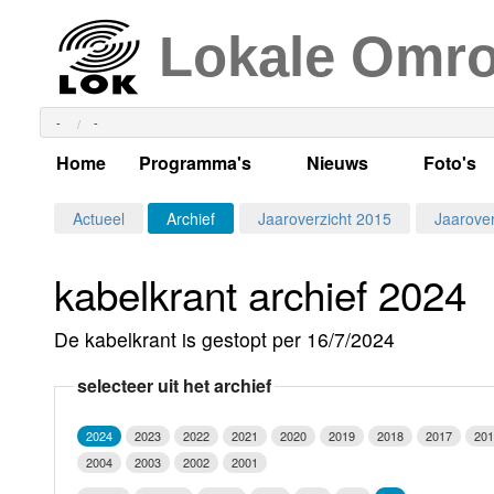
Lokale Omr
-
-
Home
Programma's
Nieuws
Foto's
Alle dagen
Actueel Lokaal Nieuw
Algeme
Actueel
Archief
Jaaroverzicht 2015
Jaarover
Weekschema
LOK nieuws
Evenem
kabelkrant archief 2024
Per dag
Kabelkrant
Progra
Maandag
De kabelkrant is gestopt per 16/7/2024
Alle programma's
Columns
Smoele
Dinsdag
selecteer uit het archief
Uitzending gemist?
RSS feed
Woensdag
2024
2023
2022
2021
2020
2019
2018
2017
201
Luister LOK Live
Donderdag
2004
2003
2002
2001