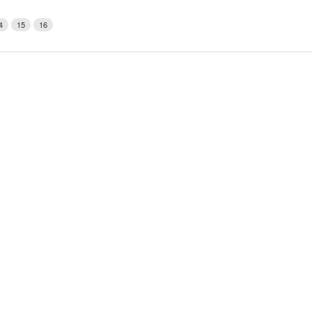
Weerman
4
15
16
Over Krimpen a/d IJssel