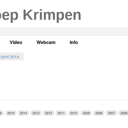
oep Krimpen
Video
Webcam
Info
s
en
LOK TV
Live webcam
Adres, telefoonnummer en
zicht 2014
enten
LOK TV live
Opnames webcam
Adverteren
mma's
Video Krimpen aan den IJssel
Persberichten
nboek
Bestuur
Vacatures
6
2015
2014
2013
2012
2011
2010
2009
2008
2007
2006
Programmabeleid Bepalen