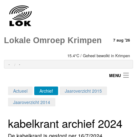
Lokale Omroep Krimpen
7 aug '26
15.4°C / Geheel bewolkt in Krimpen
-
-
MENU
Actueel
Archief
Jaaroverzicht 2015
Login
Jaaroverzicht 2014
Home
kabelkrant archief 2024
Programma's
De kabelkrant is gestopt per 16/7/2024