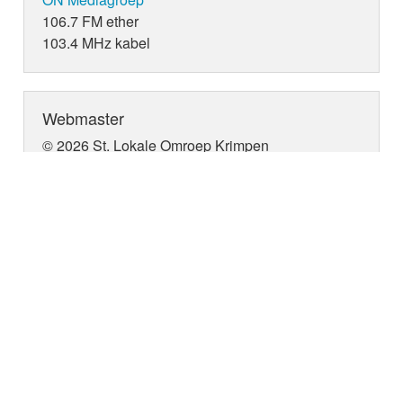
106.7 FM ether
103.4 MHz kabel
Webmaster
© 2026 St. Lokale Omroep Krimpen
webmaster:
Sid B. Dane
Adverteren?
Adverteren op LOK radio of TV? Bel:
06-
13364828
contact
|
privacy
|
disclaimer
|
klachtenprocedure
|
cookies
|