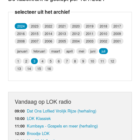
Nieuws
selecteer uit het archief
Foto's
2024
2023
2022
2021
2020
2019
2018
2017
2016
2015
2014
2013
2012
2011
2010
2009
Video
2008
2007
2006
2005
2004
2003
2002
2001
Webcam
januari
februari
maart
april
mei
juni
juli
1
2
3
4
5
6
7
8
9
10
11
12
Info
13
14
15
16
Vandaag op LOK radio
Dat Ons Loflied Vrolijk Rijze (herhaling)
09:00
LOK Klassiek
10:00
Kumbaya - Gospels en meer (herhaling)
11:00
Broodje LOK
12:00