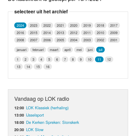
Nieuws
selecteer uit het archief
Foto's
2024
2023
2022
2021
2020
2019
2018
2017
2016
2015
2014
2013
2012
2011
2010
2009
Video
2008
2007
2006
2005
2004
2003
2002
2001
Webcam
januari
februari
maart
april
mei
juni
juli
1
2
3
4
5
6
7
8
9
10
11
12
Info
13
14
15
16
Vandaag op LOK radio
LOK Klassiek (herhaling)
12:00
IJsselsport
13:00
De Kerken Spreken: Sionskerk
18:00
LOK Slow
20:30