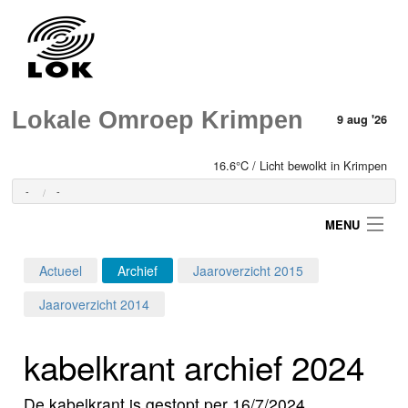
Lokale Omroep Krimpen
9 aug '26
16.6°C / Licht bewolkt in Krimpen
-
-
MENU
Actueel
Archief
Jaaroverzicht 2015
Login
Jaaroverzicht 2014
Home
kabelkrant archief 2024
Programma's
De kabelkrant is gestopt per 16/7/2024