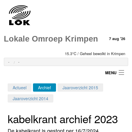
Lokale Omroep Krimpen
7 aug '26
15.3°C / Geheel bewolkt in Krimpen
-
-
MENU
Actueel
Archief
Jaaroverzicht 2015
Login
Jaaroverzicht 2014
Home
kabelkrant archief 2023
Programma's
De kabelkrant is gestopt per 16/7/2024