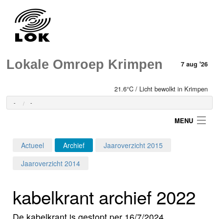
Lokale Omroep Krimpen
7 aug '26
21.6°C / Licht bewolkt in Krimpen
-
-
MENU
Actueel
Archief
Jaaroverzicht 2015
Login
Jaaroverzicht 2014
Home
kabelkrant archief 2022
Programma's
De kabelkrant is gestopt per 16/7/2024