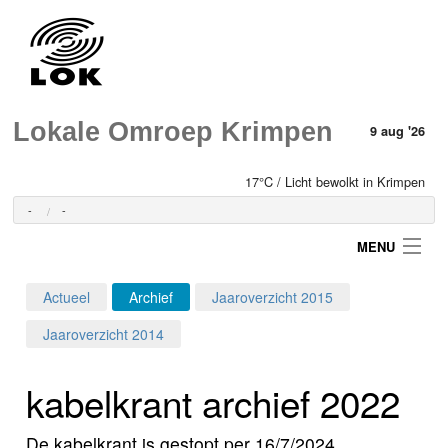
Lokale Omroep Krimpen
9 aug '26
17°C / Licht bewolkt in Krimpen
-
-
MENU
Actueel
Archief
Jaaroverzicht 2015
Login
Jaaroverzicht 2014
Home
kabelkrant archief 2022
Programma's
De kabelkrant is gestopt per 16/7/2024