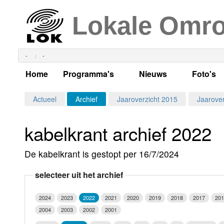
Lokale Omr
-
-
Home
Programma's
Nieuws
Foto's
Alle dagen
Actueel Lokaal Nieuw
Algeme
Actueel
Archief
Jaaroverzicht 2015
Jaarover
Weekschema
LOK nieuws
Evenem
kabelkrant archief 2022
Per dag
Kabelkrant
Progra
Maandag
De kabelkrant is gestopt per 16/7/2024
Alle programma's
Columns
Smoele
Dinsdag
selecteer uit het archief
Uitzending gemist?
RSS feed
Woensdag
2024
2023
2022
2021
2020
2019
2018
2017
201
Luister LOK Live
Donderdag
2004
2003
2002
2001