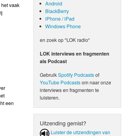
Android
 het vaak
BlackBerry
ij
iPhone / iPad
Windows Phone
en zoek op "LOK radio"
LOK interviews en fragmenten
als Podcast
Gebruik
Spotify Podcasts
of
YouTube Podcasts
om naar onze
ver
interviews en fragmenten te
het
luisteren.
cht een
Uitzending gemist?
Luister de uit­zen­din­gen van