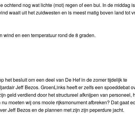
 ochtend nog wat lichte (mot) regen of een bui. In de middag is
nd waait uit het zuidwesten en is meest matig boven land tot vr
en wind en een temperatuur rond de 8 graden.
op het besluit om een deel van De Hef in de zomer tijdelijk te
ardair Jeff Bezos. GroenLinks heeft er zelfs een spoeddebat o
n geld verdiend door het structureel afknijpen van personeel, 
n nu moeten wij ons mooie rijksmonument afbreken? Dat gaat e
er Jeff Bezos en de plannen met zijn zijn peperdure jacht.