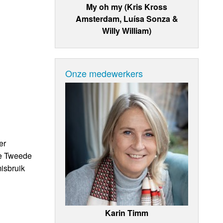
My oh my (Kris Kross
Amsterdam, Luísa Sonza &
Willy William)
Onze medewerkers
er
 de Tweede
isbruik
Karin Timm