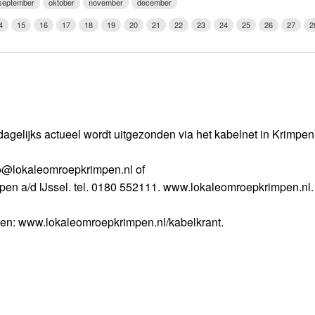
september
oktober
november
december
Weerman
4
15
16
17
18
19
20
21
22
23
24
25
26
27
2
Over Krimpen a/d IJssel
dagelijks actueel wordt uitgezonden via het kabelnet in Krimpe
nfo@lokaleomroepkrimpen.nl of
mpen a/d IJssel. tel. 0180 552111. www.lokaleomroepkrimpen.nl.
gen: www.lokaleomroepkrimpen.nl/kabelkrant.