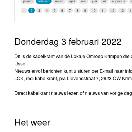
januari
februari
maart
april
mei
juni
juli
augustus
LOK schijf
Vrijdag
1
2
3
4
5
6
7
8
9
10
11
12
13
1
Oude LOK programma's
Zaterdag
Zondag
Donderdag 3 februari 2022
Dit is de kabelkrant van de Lokale Omroep Krimpen die 
IJssel.
Nieuws en/of berichten kunt u sturen per E-mail naar i
LOK, red. kabelkrant, p/a Lievensstraat 7, 2923 CW Kri
Direct kabelkrant nieuws lezen of nieuws van vorige da
Het weer