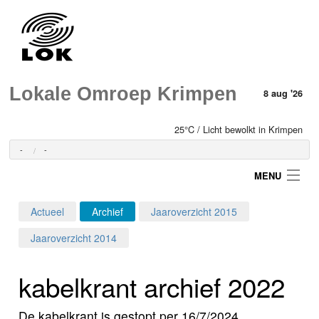
Lokale Omroep Krimpen
8 aug '26
25°C / Licht bewolkt in Krimpen
-
-
MENU
Actueel
Archief
Jaaroverzicht 2015
Login
Jaaroverzicht 2014
Home
kabelkrant archief 2022
Programma's
De kabelkrant is gestopt per 16/7/2024