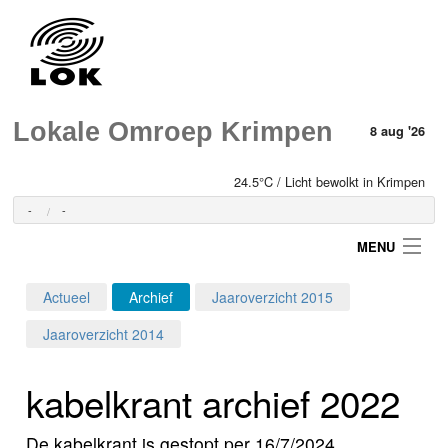
Lokale Omroep Krimpen
8 aug '26
24.5°C / Licht bewolkt in Krimpen
-
-
MENU
Actueel
Archief
Jaaroverzicht 2015
Login
Jaaroverzicht 2014
Home
kabelkrant archief 2022
Programma's
De kabelkrant is gestopt per 16/7/2024