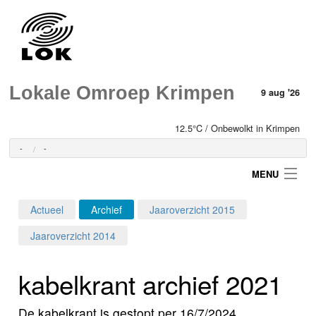
Lokale Omroep Krimpen
9 aug '26
12.5°C / Onbewolkt in Krimpen
-
-
MENU
Actueel
Archief
Jaaroverzicht 2015
Login
Jaaroverzicht 2014
Home
kabelkrant archief 2021
Programma's
De kabelkrant is gestopt per 16/7/2024