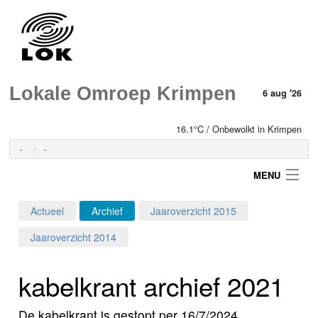
Lokale Omroep Krimpen
6 aug '26
16.1°C / Onbewolkt in Krimpen
-
-
MENU
Actueel
Archief
Jaaroverzicht 2015
Login
Jaaroverzicht 2014
Home
kabelkrant archief 2021
Programma's
De kabelkrant is gestopt per 16/7/2024