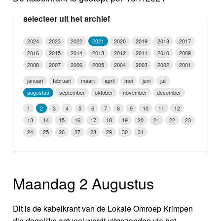
Nieuws
selecteer uit het archief
Foto's
2024
2023
2022
2021
2020
2019
2018
2017
2016
2015
2014
2013
2012
2011
2010
2009
Video
2008
2007
2006
2005
2004
2003
2002
2001
Webcam
januari
februari
maart
april
mei
juni
juli
augustus
september
oktober
november
december
Info
1
2
3
4
5
6
7
8
9
10
11
12
13
14
15
16
17
18
19
20
21
22
23
24
25
26
27
28
29
30
31
Maandag 2 Augustus
Dit is de kabelkrant van de Lokale Omroep Krimpen
die dagelijks actueel wordt uitgezonden via het