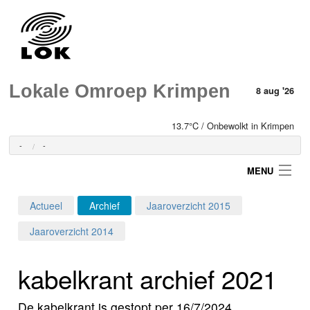
Lokale Omroep Krimpen
8 aug '26
13.7°C / Onbewolkt in Krimpen
-
-
MENU
Actueel
Archief
Jaaroverzicht 2015
Login
Jaaroverzicht 2014
Home
kabelkrant archief 2021
Programma's
De kabelkrant is gestopt per 16/7/2024