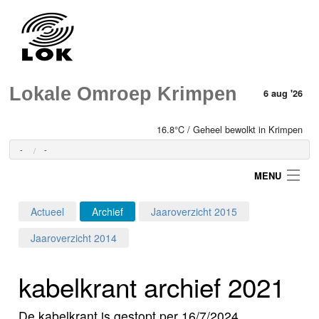
Lokale Omroep Krimpen
6 aug '26
16.8°C / Geheel bewolkt in Krimpen
-
-
MENU
Actueel
Archief
Jaaroverzicht 2015
Login
Jaaroverzicht 2014
Home
kabelkrant archief 2021
Programma's
De kabelkrant is gestopt per 16/7/2024