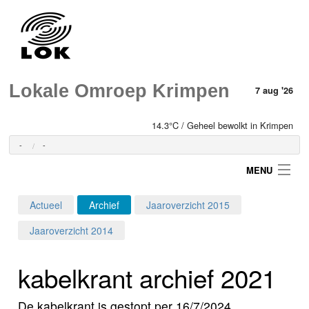
Lokale Omroep Krimpen
7 aug '26
14.3°C / Geheel bewolkt in Krimpen
-
-
MENU
Actueel
Archief
Jaaroverzicht 2015
Login
Jaaroverzicht 2014
Home
kabelkrant archief 2021
Programma's
De kabelkrant is gestopt per 16/7/2024