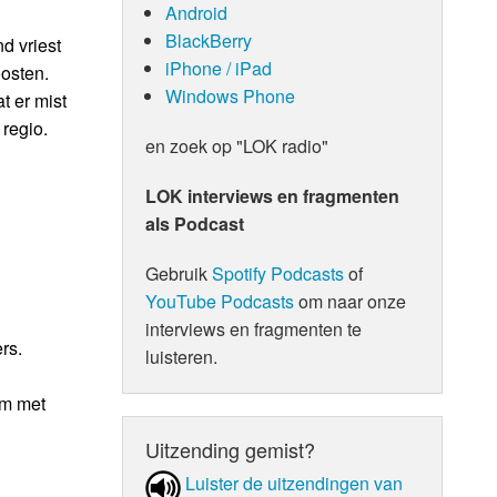
Android
BlackBerry
d vriest
iPhone / iPad
oosten.
Windows Phone
t er mist
 regio.
en zoek op "LOK radio"
LOK interviews en fragmenten
als Podcast
Gebruik
Spotify Podcasts
of
YouTube Podcasts
om naar onze
interviews en fragmenten te
rs.
luisteren.
em met
Uitzending gemist?
Luister de uit­zen­din­gen van