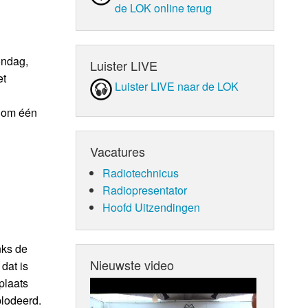
de LOK online terug
ondag,
Luister LIVE
et
Luister LIVE naar de LOK
t om één
Vacatures
Radiotechnicus
Radiopresentator
Hoofd Uitzendingen
nks de
Nieuwste video
dat is
plaats
plodeerd.