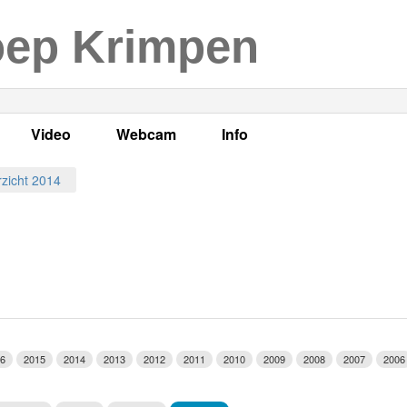
oep Krimpen
Video
Webcam
Info
s
en
LOK TV
Live webcam
Adres, telefoonnummer en
zicht 2014
enten
LOK TV live
Opnames webcam
Adverteren
mma's
Video Krimpen aan den IJssel
Persberichten
nboek
Bestuur
Vacatures
6
2015
2014
2013
2012
2011
2010
2009
2008
2007
2006
Programmabeleid Bepalen