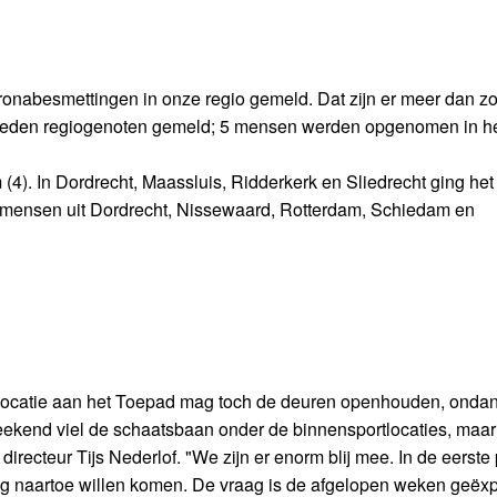
oronabesmettingen in onze regio gemeld. Dat zijn er meer dan z
erleden regiogenoten gemeld; 5 mensen werden opgenomen in h
4). In Dordrecht, Maassluis, Ridderkerk en Sliedrecht ging he
r mensen uit Dordrecht, Nissewaard, Rotterdam, Schiedam en
locatie aan het Toepad mag toch de deuren openhouden, onda
end viel de schaatsbaan onder de binnensportlocaties, maar 
 directeur Tijs Nederlof. "We zijn er enorm blij mee. In de eerste 
raag naartoe willen komen. De vraag is de afgelopen weken geëx