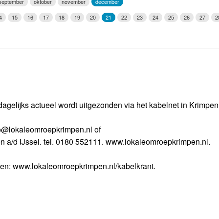
september
oktober
november
december
Weerman
4
15
16
17
18
19
20
21
22
23
24
25
26
27
2
Over Krimpen a/d IJssel
dagelijks actueel wordt uitgezonden via het kabelnet in Krimpe
nfo@lokaleomroepkrimpen.nl of
n a/d IJssel. tel. 0180 552111. www.lokaleomroepkrimpen.nl.
gen: www.lokaleomroepkrimpen.nl/kabelkrant.