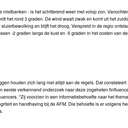
 mistbanken - is het schitterend weer met volop zon. Vanochten
rdt het rond 3 graden. De wind waait zwak en komt uit het zuid
luierbewolking en blijft het droog. Verspreid in de regio ontstaa
ussen -2 graden langs de kust en -5 graden in het oosten van de
en houden zich lang niet altijd aan de regels. Dat constateert
een eerste verkennend onderzoek naar deze zogeheten finfluence
uencers. "Zij voorzien in een informatiebehoefte naar het thema
griteit en handhaving bij de AFM. Die behoefte is er volgens h
s.