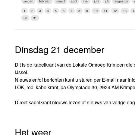
januari
februari
maart
april
mei
juni
juli
augustus
LOK schijf
Vrijdag
1
2
3
4
5
6
7
8
9
10
11
12
13
1
Oude LOK programma's
30
31
Zaterdag
Zondag
Dinsdag 21 december
Dit is de kabelkrant van de Lokale Omroep Krimpen die 
IJssel.
Nieuws en/of berichten kunt u sturen per E-mail naar i
LOK, red. kabelkrant, pa Olympiade 30, 2924 AM Krimpe
Direct kabelkrant nieuws lezen of nieuws van vorige da
Het weer