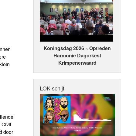
Koningsdag 2026 ~ Optreden
unnen
Harmonie Dagorkest
ere
Krimpenerwaard
klein
LOK schijf
illende
Civil
d door