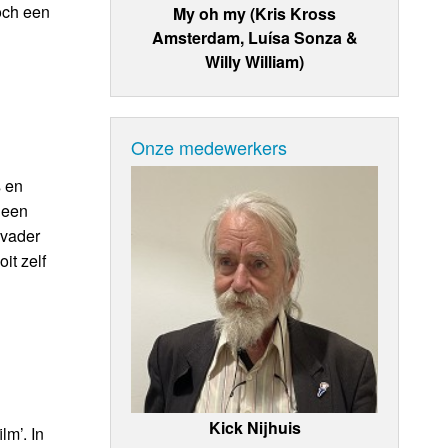
och een
My oh my (Kris Kross
Amsterdam, Luísa Sonza &
Willy William)
Onze medewerkers
s en
 een
 vader
it zelf
Kick Nijhuis
m’. In