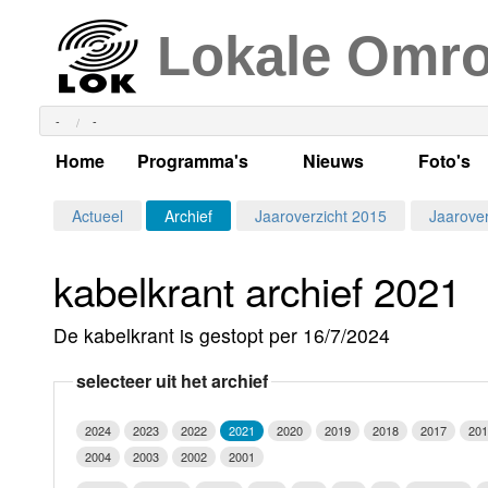
Lokale Omr
-
-
Home
Programma's
Nieuws
Foto's
Alle dagen
Actueel Lokaal Nieuw
Algeme
Actueel
Archief
Jaaroverzicht 2015
Jaarover
Weekschema
LOK nieuws
Evenem
kabelkrant archief 2021
Per dag
Kabelkrant
Progra
Maandag
De kabelkrant is gestopt per 16/7/2024
Alle programma's
Columns
Smoele
Dinsdag
selecteer uit het archief
Uitzending gemist?
RSS feed
Woensdag
2024
2023
2022
2021
2020
2019
2018
2017
201
Luister LOK Live
Donderdag
2004
2003
2002
2001