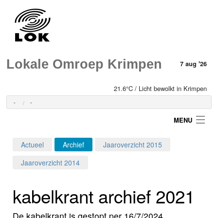
Lokale Omroep Krimpen
7 aug '26
21.6°C / Licht bewolkt in Krimpen
-
-
MENU
Actueel
Archief
Jaaroverzicht 2015
Login
Jaaroverzicht 2014
Home
kabelkrant archief 2021
Programma's
De kabelkrant is gestopt per 16/7/2024