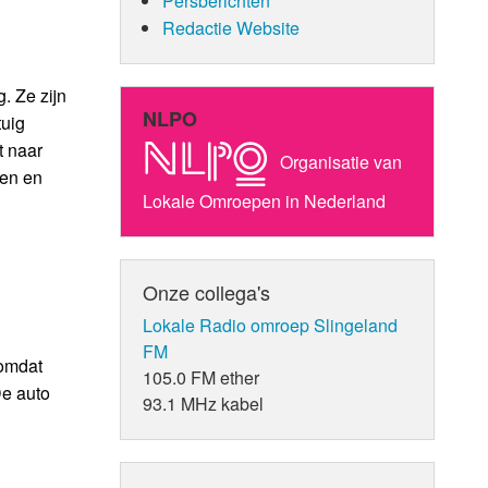
Persberichten
Redactie Website
. Ze zijn
NLPO
tuig
t naar
Organisatie van
men en
Lokale Omroepen in Nederland
Onze collega's
Lokale Radio omroep Slingeland
FM
 omdat
105.0 FM ether
De auto
93.1 MHz kabel