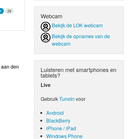
8
29
Webcam
Bekijk de LOK webcam
Bekijk de opnames van de
webcam
n aan den
Luisteren met smartphones en
tablets?
Live
Gebruik
TuneIn
voor
Android
BlackBerry
iPhone / iPad
Windows Phone