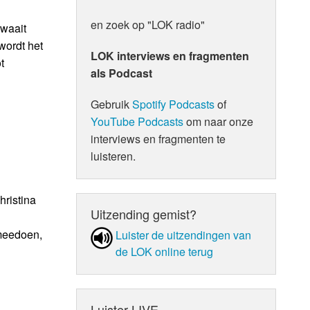
en zoek op "LOK radio"
 waait
wordt het
LOK interviews en fragmenten
t
als Podcast
Gebruik
Spotify Podcasts
of
YouTube Podcasts
om naar onze
interviews en fragmenten te
luisteren.
hristina
Uitzending gemist?
 meedoen,
Luister de uit­zen­din­gen van
de LOK online terug
Luister LIVE