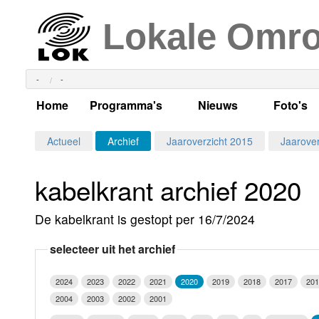
Lokale Omr
-
-
Home
Programma's
Nieuws
Foto's
Alle dagen
Actueel Lokaal Nieuw
Algeme
Actueel
Archief
Jaaroverzicht 2015
Jaarover
Weekschema
LOK nieuws
Evenem
kabelkrant archief 2020
Per dag
Kabelkrant
Progra
Maandag
De kabelkrant is gestopt per 16/7/2024
Alle programma's
Columns
Smoele
Dinsdag
selecteer uit het archief
Uitzending gemist?
RSS feed
Woensdag
2024
2023
2022
2021
2020
2019
2018
2017
201
Luister LOK Live
Donderdag
2004
2003
2002
2001