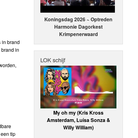
Koningsdag 2026 ~ Optreden
Harmonie Dagorkest
Krimpenerwaard
s in brand
 brand in
LOK schijf
 worden,
My oh my (Kris Kross
Amsterdam, Luísa Sonza &
dbare
Willy William)
 een tip