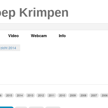
oep Krimpen
Video
Webcam
Info
s
en
LOK TV
Live webcam
Adres, telefoonnummer en
zicht 2014
enten
LOK TV live
Opnames webcam
Adverteren
mma's
Video Krimpen aan den IJssel
Persberichten
nboek
Bestuur
Vacatures
6
2015
2014
2013
2012
2011
2010
2009
2008
2007
2006
Programmabeleid Bepalen