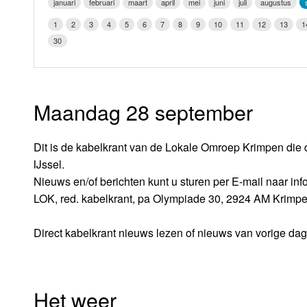
januari
februari
maart
april
mei
juni
juli
augustus
LOK schijf
Vrijdag
1
2
3
4
5
6
7
8
9
10
11
12
13
1
Oude LOK programma's
30
Zaterdag
Zondag
Maandag 28 september
Dit is de kabelkrant van de Lokale Omroep Krimpen die 
IJssel.
Nieuws en/of berichten kunt u sturen per E-mail naar i
LOK, red. kabelkrant, pa Olympiade 30, 2924 AM Krimpe
Direct kabelkrant nieuws lezen of nieuws van vorige da
Het weer