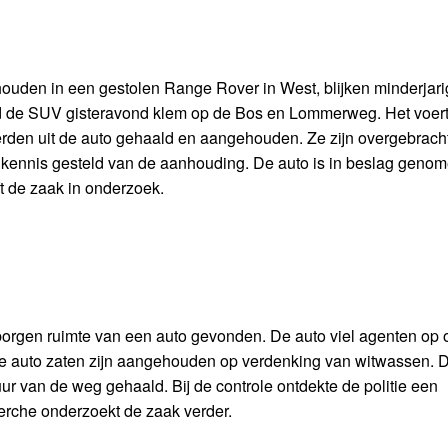
den in een gestolen Range Rover in West, blijken minderjarig
 reed de SUV gisteravond klem op de Bos en Lommerweg. Het voer
 werden uit de auto gehaald en aangehouden. Ze zijn overgebrach
 kennis gesteld van de aanhouding. De auto is in beslag geno
t de zaak in onderzoek.
erborgen ruimte van een auto gevonden. De auto viel agenten op
e auto zaten zijn aangehouden op verdenking van witwassen. 
r van de weg gehaald. Bij de controle ontdekte de politie een
erche onderzoekt de zaak verder.