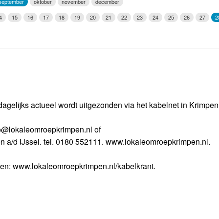
september
oktober
november
december
Weerman
4
15
16
17
18
19
20
21
22
23
24
25
26
27
2
Over Krimpen a/d IJssel
dagelijks actueel wordt uitgezonden via het kabelnet in Krimpe
nfo@lokaleomroepkrimpen.nl of
n a/d IJssel. tel. 0180 552111. www.lokaleomroepkrimpen.nl.
gen: www.lokaleomroepkrimpen.nl/kabelkrant.