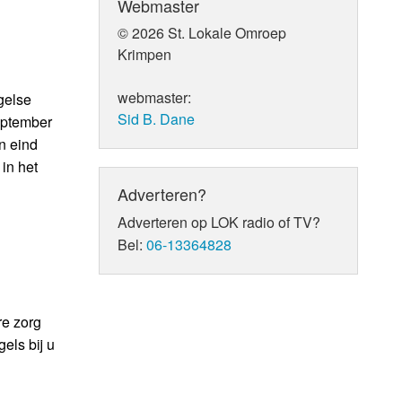
Webmaster
© 2026 St. Lokale Omroep
Krimpen
webmaster:
gelse
Sid B. Dane
september
n eind
in het
Adverteren?
Adverteren op LOK radio of TV?
Bel:
06-13364828
e zorg
els bij u