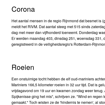
Corona
Het aantal mensen in de regio Rijnmond dat besmet is (
meldt het RIVM. Dat aantal steeg met 515 sinds zaterdag
dag met meer dan vijfhonderd toeneemt. Donderdag was 
Er werden maandag 403, dinsdag 251, woensdag 331, d
geregistreerd in de veiligheidsregio's Rotterdam-Rijnmo
Roeien
Een onstuimige tocht hebben de elf oud-mariniers achte
Mariniers 166,5 kilometer roeien in 32 uur tijd. Dat is gel
vrijdagavond om 19 uur en kwamen zondag weer terug. Al
Spijkenisse ging het mis", schrijven ze. "Wind en regen 
gemaakt." Toch wisten ze de 'hindernis te nemen', al s