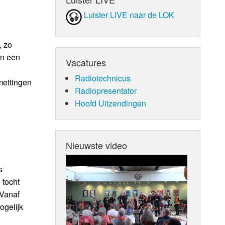
Luister LIVE naar de LOK
, zo
in een
Vacatures
Radiotechnicus
mettingen
Radiopresentator
Hoofd Uitzendingen
Nieuwste video
s
 tocht
"Vanaf
ogelijk