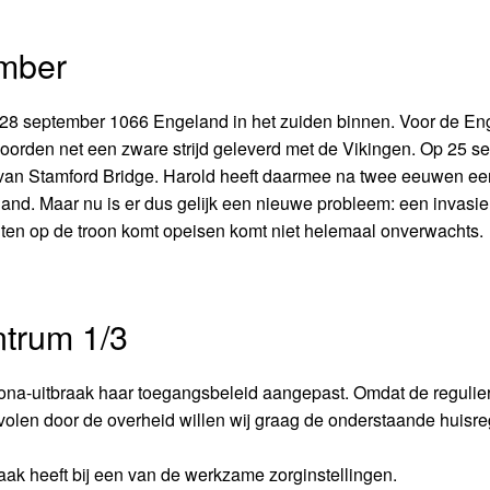
ember
 28 september 1066 Engeland in het zuiden binnen. Voor de En
et noorden net een zware strijd geleverd met de Vikingen. Op 25 
lag van Stamford Bridge. Harold heeft daarmee na twee eeuwen ee
d. Maar nu is er dus gelijk een nieuwe probleem: een invasie 
chten op de troon komt opeisen komt niet helemaal onverwachts.
trum 1/3
a-uitbraak haar toegangsbeleid aangepast. Omdat de regulier
en door de overheid willen wij graag de onderstaande huisreg
aak heeft bij een van de werkzame zorginstellingen.