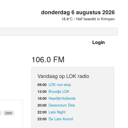
donderdag 6 augustus 2026
18.8°C / Half bewolkt in Krimpen
Login
 frequenties
106.0 FM
Vandaag op LOK radio
LOK non-stop
09:00
Broodje LOK
12:00
Heerlijk-Hollands
18:00
Decennium Dick
20:00
Late Night
22:00
2005
De Late Avond
23:00
d Orgaan