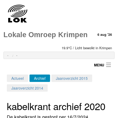
Lokale Omroep Krimpen
6 aug '26
19.9°C / Licht bewolkt in Krimpen
-
-
MENU
Actueel
Archief
Jaaroverzicht 2015
Login
Jaaroverzicht 2014
Home
kabelkrant archief 2020
Programma's
De kabelkrant is gestopt per 16/7/2024