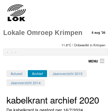
Lokale Omroep Krimpen
8 aug '26
11.8°C / Onbewolkt in Krimpen
-
-
MENU
Actueel
Archief
Jaaroverzicht 2015
Login
Jaaroverzicht 2014
Home
kabelkrant archief 2020
Programma's
De kabelkrant is gestopt per 16/7/2024