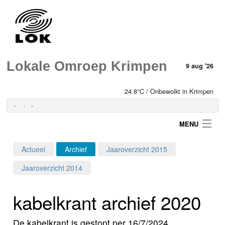
Lokale Omroep Krimpen
9 aug '26
24.8°C / Onbewolkt in Krimpen
-
-
MENU
Actueel
Archief
Jaaroverzicht 2015
Login
Jaaroverzicht 2014
Home
kabelkrant archief 2020
Programma's
De kabelkrant is gestopt per 16/7/2024