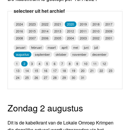
Nieuws
selecteer uit het archief
Foto's
2024
2023
2022
2021
2020
2019
2018
2017
2016
2015
2014
2013
2012
2011
2010
2009
Video
2008
2007
2006
2005
2004
2003
2002
2001
Webcam
januari
februari
maart
april
mei
juni
juli
augustus
september
oktober
november
december
Info
1
2
3
4
5
6
7
8
9
10
11
12
13
14
15
16
17
18
19
20
21
22
23
24
25
26
27
28
29
30
31
Zondag 2 augustus
Dit is de kabelkrant van de Lokale Omroep Krimpen
die dagelijks actueel wordt uitgezonden via het