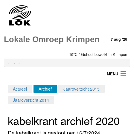
Lokale Omroep Krimpen
7 aug '26
19°C / Geheel bewolkt in Krimpen
-
-
MENU
Actueel
Archief
Jaaroverzicht 2015
Login
Jaaroverzicht 2014
Home
kabelkrant archief 2020
Programma's
De kabelkrant is gestopt per 16/7/2024