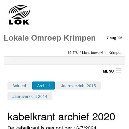
Lokale Omroep Krimpen
7 aug '26
15.7°C / Licht bewolkt in Krimpen
-
-
MENU
Actueel
Archief
Jaaroverzicht 2015
Login
Jaaroverzicht 2014
Home
kabelkrant archief 2020
Programma's
De kabelkrant is gestopt per 16/7/2024