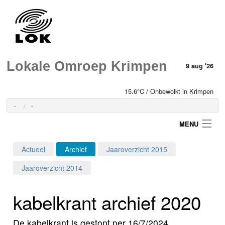
Lokale Omroep Krimpen
9 aug '26
15.6°C / Onbewolkt in Krimpen
-
-
MENU
Actueel
Archief
Jaaroverzicht 2015
Login
Jaaroverzicht 2014
Home
kabelkrant archief 2020
Programma's
De kabelkrant is gestopt per 16/7/2024