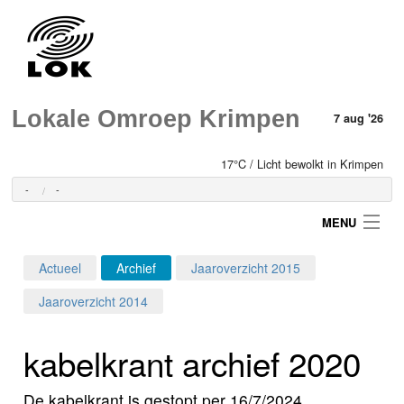
Lokale Omroep Krimpen
7 aug '26
17°C / Licht bewolkt in Krimpen
-
-
MENU
Actueel
Archief
Jaaroverzicht 2015
Login
Jaaroverzicht 2014
Home
kabelkrant archief 2020
Programma's
De kabelkrant is gestopt per 16/7/2024