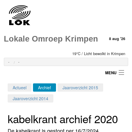
Lokale Omroep Krimpen
8 aug '26
19°C / Licht bewolkt in Krimpen
-
-
MENU
Actueel
Archief
Jaaroverzicht 2015
Login
Jaaroverzicht 2014
Home
kabelkrant archief 2020
Programma's
De kabelkrant is gestopt per 16/7/2024