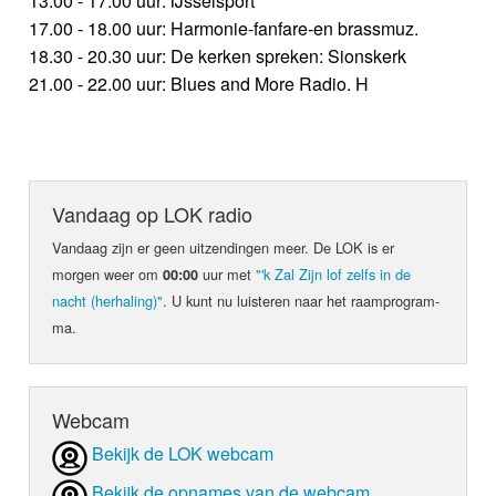
13.00 - 17.00 uur: IJsselsport
17.00 - 18.00 uur: Harmonie-fanfare-en brassmuz.
18.30 - 20.30 uur: De kerken spreken: Sionskerk
21.00 - 22.00 uur: Blues and More Radio. H
Vandaag op LOK radio
Vandaag zijn er geen uit­zen­din­gen meer. De LOK is er
morgen weer om
uur met
"'k Zal Zijn lof zelfs in de
00:00
nacht (herhaling)"
. U kunt nu luis­teren naar het raam­pro­gram­
ma.
Webcam
Bekijk de LOK webcam
Bekijk de opnames van de webcam