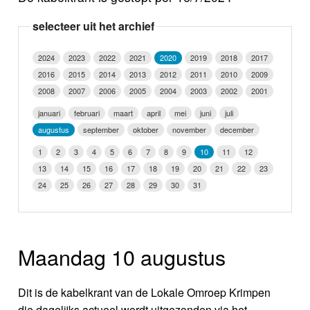
Nieuws
selecteer uit het archief
Foto's
2024
2023
2022
2021
2020
2019
2018
2017
2016
2015
2014
2013
2012
2011
2010
2009
Video
2008
2007
2006
2005
2004
2003
2002
2001
Webcam
januari
februari
maart
april
mei
juni
juli
augustus
september
oktober
november
december
Info
1
2
3
4
5
6
7
8
9
10
11
12
13
14
15
16
17
18
19
20
21
22
23
24
25
26
27
28
29
30
31
Maandag 10 augustus
Dit is de kabelkrant van de Lokale Omroep Krimpen
die dagelijks actueel wordt uitgezonden via het