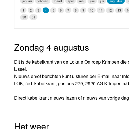
januari
februari
maart
april
mei
juni
juli
augustus
LOK schijf
Vrijdag
1
2
3
4
5
6
7
8
9
10
11
12
13
1
Oude LOK programma's
30
31
Zaterdag
Zondag
Zondag 4 augustus
Dit is de kabelkrant van de Lokale Omroep Krimpen die 
IJssel.
Nieuws en/of berichten kunt u sturen per E-mail naar i
LOK, red. kabelkrant, postbus 279, 2920 AG Krimpen a/d
Direct kabelkrant nieuws lezen of nieuws van vorige da
Het weer