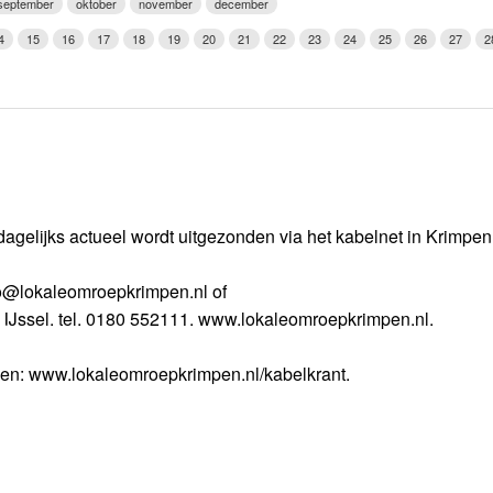
september
oktober
november
december
Weerman
4
15
16
17
18
19
20
21
22
23
24
25
26
27
2
Over Krimpen a/d IJssel
dagelijks actueel wordt uitgezonden via het kabelnet in Krimpe
nfo@lokaleomroepkrimpen.nl of
 IJssel. tel. 0180 552111. www.lokaleomroepkrimpen.nl.
gen: www.lokaleomroepkrimpen.nl/kabelkrant.