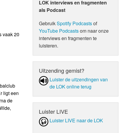
LOK interviews en fragmenten
als Podcast
Gebruik
Spotify Podcasts
of
YouTube Podcasts
om naar onze
is vaak 20
interviews en fragmenten te
luisteren.
Uitzending gemist?
Luister de uit­zen­din­gen van
balclub
de LOK online terug
 ligt een
rna de
Wilde,
Luister LIVE
Luister LIVE naar de LOK