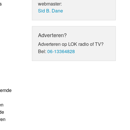
s
webmaster:
Sid B. Dane
Adverteren?
Adverteren op LOK radio of TV?
Bel:
06-13364828
roemde
en
de
ren