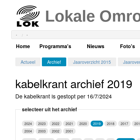
Lokale Omr
-
-
Home
Programma's
Nieuws
Foto's
Alle dagen
Actueel Lokaal Nieuw
Algeme
Actueel
Archief
Jaaroverzicht 2015
Jaarover
Weekschema
LOK nieuws
Evenem
kabelkrant archief 2019
Per dag
Kabelkrant
Progra
Maandag
De kabelkrant is gestopt per 16/7/2024
Alle programma's
Columns
Smoele
Dinsdag
selecteer uit het archief
Uitzending gemist?
RSS feed
Woensdag
2024
2023
2022
2021
2020
2019
2018
2017
201
Luister LOK Live
Donderdag
2004
2003
2002
2001