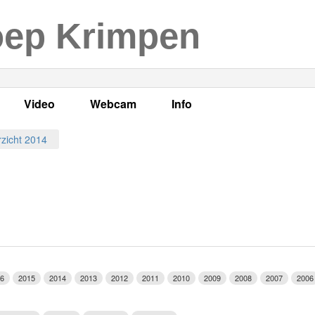
oep Krimpen
Video
Webcam
Info
s
en
LOK TV
Live webcam
Adres, telefoonnummer en
zicht 2014
enten
LOK TV live
Opnames webcam
Adverteren
mma's
Video Krimpen aan den IJssel
Persberichten
nboek
Bestuur
Vacatures
6
2015
2014
2013
2012
2011
2010
2009
2008
2007
2006
Programmabeleid Bepalen