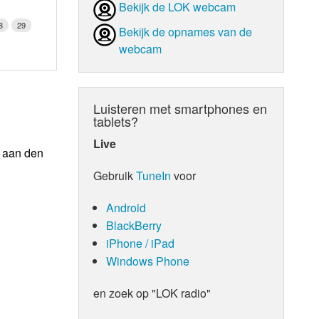
Bekijk de LOK webcam
8
29
Bekijk de opnames van de
webcam
Luisteren met smartphones en
tablets?
Live
n aan den
Gebruik
TuneIn
voor
Android
BlackBerry
iPhone / iPad
Windows Phone
en zoek op "LOK radio"