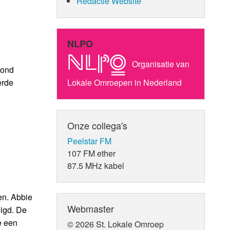
Redactie Website
NLPO
Organisatie van
bond
erde
Lokale Omroepen in Nederland
Onze collega's
Peelstar FM
107 FM ether
87.5 MHz kabel
en. Abbie
Webmaster
eigd. De
e een
© 2026 St. Lokale Omroep