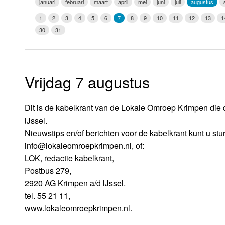
januari
februari
maart
april
mei
juni
juli
augustus
LOK schijf
Vrijdag
1
2
3
4
5
6
7
8
9
10
11
12
13
1
Oude LOK programma's
30
31
Zaterdag
Zondag
Vrijdag 7 augustus
Dit is de kabelkrant van de Lokale Omroep Krimpen die 
IJssel.
Nieuwstips en/of berichten voor de kabelkrant kunt u stu
info@lokaleomroepkrimpen.nl, of:
LOK, redactie kabelkrant,
Postbus 279,
2920 AG Krimpen a/d IJssel.
tel. 55 21 11,
www.lokaleomroepkrimpen.nl.