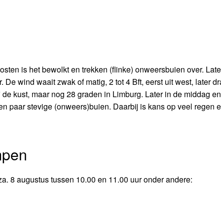
osten is het bewolkt en trekken (flinke) onweersbuien over. Late
De wind waait zwak of matig, 2 tot 4 Bft, eerst uit west, later d
j de kust, maar nog 28 graden in Limburg. Later in de middag en
n paar stevige (onweers)buien. Daarbij is kans op veel regen e
mpen
za. 8 augustus tussen 10.00 en 11.00 uur onder andere: