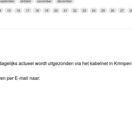
september
oktober
november
december
Weerman
4
15
16
17
18
19
20
21
22
23
24
25
26
27
2
Over Krimpen a/d IJssel
dagelijks actueel wordt uitgezonden via het kabelnet in Krimpe
ren per E-mail naar: