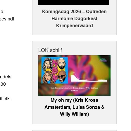
de
Koningsdag 2026 ~ Optreden
Harmonie Dagorkest
bevindt
Krimpenerwaard
LOK schijf
iddels
 30
t elk
My oh my (Kris Kross
Amsterdam, Luísa Sonza &
Willy William)