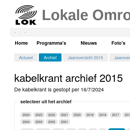
Lokale Omr
-
-
Home
Programma's
Nieuws
Foto's
Alle dagen
Actueel Lokaal Nieuw
Algeme
Actueel
Archief
Jaaroverzicht 2015
Jaarover
Weekschema
LOK nieuws
Evenem
kabelkrant archief 2015
Per dag
Kabelkrant
Progra
Maandag
De kabelkrant is gestopt per 16/7/2024
Alle programma's
Columns
Smoele
Dinsdag
selecteer uit het archief
Uitzending gemist?
RSS feed
Woensdag
2024
2023
2022
2021
2020
2019
2018
2017
201
Luister LOK Live
Donderdag
2004
2003
2002
2001