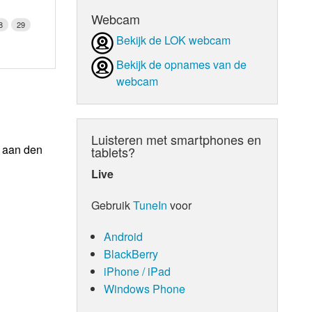
Webcam
8
29
Bekijk de LOK webcam
Bekijk de opnames van de
webcam
Luisteren met smartphones en
n aan den
tablets?
Live
Gebruik
TuneIn
voor
Android
BlackBerry
iPhone / iPad
Windows Phone