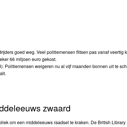
jders goed weg. Veel politiemensen flitsen pas vanaf veertig k
zeker 66 miljoen euro gekost.
PB). Politiemensen weigeren nu al vijf maanden bonnen uit te sch
lt.
iddeleeuws zwaard
bliek om een middeleeuws raadsel te kraken. De British Library 