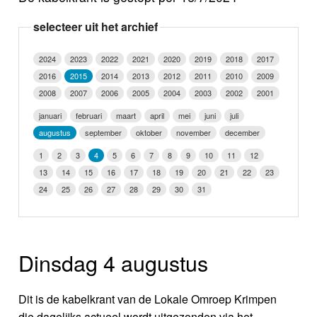
Nieuws
selecteer uit het archief
Foto's
2024
2023
2022
2021
2020
2019
2018
2017
2016
2015
2014
2013
2012
2011
2010
2009
Video
2008
2007
2006
2005
2004
2003
2002
2001
Webcam
januari
februari
maart
april
mei
juni
juli
augustus
september
oktober
november
december
Info
1
2
3
4
5
6
7
8
9
10
11
12
13
14
15
16
17
18
19
20
21
22
23
24
25
26
27
28
29
30
31
Dinsdag 4 augustus
Dit is de kabelkrant van de Lokale Omroep Krimpen
die dagelijks actueel wordt uitgezonden via het