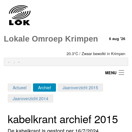
Lokale Omroep Krimpen
6 aug '26
20.3°C / Zwaar bewolkt in Krimpen
-
-
MENU
Actueel
Archief
Jaaroverzicht 2015
Login
Jaaroverzicht 2014
Home
kabelkrant archief 2015
Programma's
De kabelkrant is gestopt per 16/7/2024